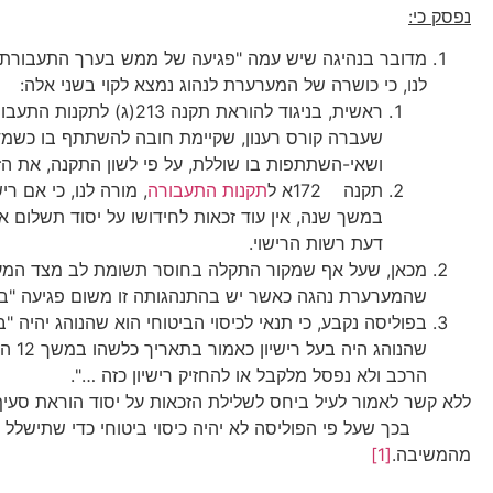
נפסק כי:
מדובר בנהיגה שיש עמה "פגיעה של ממש בערך התעבורתי
לנו, כי כושרה של המערערת לנהוג נמצא לקוי בשני אלה:
ראשית, בניגוד להוראת תקנה 13
שעברה קורס רענון, שקיימת חובה להשתתף בו כשמד
ושאי-השתתפות בו שוללת, על פי לשון התקנה, את הזכ
תקנה 172א ל
תקנות התעבורה
, מורה לנו, כי אם רי
במשך שנה, אין עוד זכאות לחידושו על יסוד תשלום אגר
דעת רשות הרישוי.
מכאן, שעל אף שמקור התקלה בחוסר תשומת לב מצד המער
שהמערערת נהגה כאשר יש בהתנהגותה זו משום פגיעה "בע
בפוליסה נקבע, כי תנאי לכיסוי הביטוחי הוא שהנוהג יהיה "ב
שהנוהג
הרכב ולא נפסל מלקבל או להחזיק רישיון כזה …".
בכך שעל פי הפוליסה לא יהיה כיסוי ביטוחי כדי שתישלל זכ
מהמשיבה.
[1]