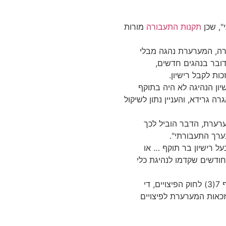
", שכן
תקנות התעבורה
מורות
2(ג) לתקנות התעבורה, המערערת נהגה מבלי
ובר בנהגים חדשים,
ות לקבל רישיון.
שיון הנהיגה לא היה בתוקף
ה גרידא, והעניין נתון לשיקול
ערת, הדבר הוביל לכך
רך התעבורתי".
על רישיון בר תוקף … או
 היה בעל רישיון כאמור בתאריך כלשהו במשך 12 החודשים שקדמו לנהיגת כלי
ללא קשר לאמור לעיל ביחס לשלילת הזכאות על יסוד הוראת סעיף 7(3) לחוק הפיצויים, די
אות המערערת לפיצויים