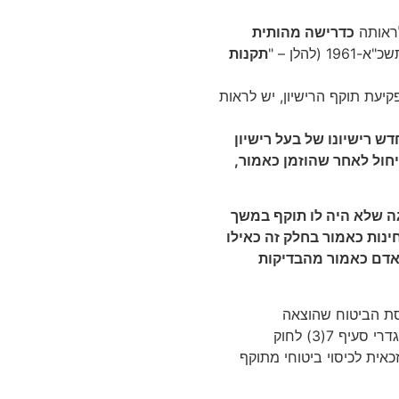
לראותה
כדרישה מהותית
א-1961 (להלן – "
תקנות
ד פקיעת תוקף הרישיון, יש לראות
ש רישיונו של בעל רישיון
חול לאחר שהוזמן כאמור,
גה שלא היה לו תוקף במשך
נות כאמור בחלק זה כאילו
 אדם כאמור מהבדיקות
יסת הביטוח שהוצאה
למערערת, ועל כן לא רק שיש לראות את המערערת כמי שבאה בגדרי סעיף 7(3) לחוק
כאית לכיסוי ביטוחי מתוקף