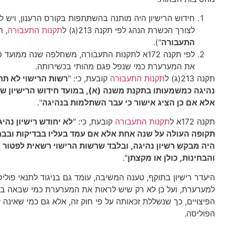
חידוש הרישיון היה מותנה בהשתתפות בקורס הרענון, ויש 
לצורך הכשרת הנהג לפי תקנה 213(ג) ל
תקנות התעבורה
, תשכ"
התעבורה
").
לפי תקנה 172א לתקנות התעבורה, משחלפה שנה ממוע
את המערערת כמי שנפל פגם מהותי בכשירותה.
תקנה 213(ג) ל
תקנות התעבורה
קובעת, כי: "
רשות הרישוי לא תחד
נהיגה כמשמעותו בתקנת משנה (א), במועד חידוש הרישיון שי
אלא אם כן הציג אישור כי עבר השתלמות בנהיגה
".
תקנה 172א ל
תקנות התעבורה
קובעת, כי: "
לא יחודש רישיון נהי
תקופה העולה על שנה אחת אלא אם עמד בעליו בבדיקות ובבחי
היה מבקש רשיון נהיגה, ובלבד שרשות הרישוי רשאית לפטור
והבחינות, כולן או מקצתן
".
היעדר רישיון בתוקף, טענה המשיבה, עומד גם בניגוד לתנאי פול
הפיצויים, כך שנשללת זכאותה על פי חוק זה, אלא גם כמי שאינה ז
הפוליסה.