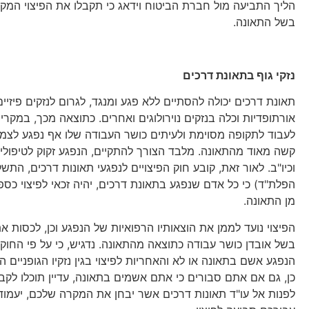
הליך התביעה מול חברת הביטוח וידאג כי תקבלו את הפיצוי המק
בשל התאונה.
נזקי גוף בתאונת דרכים
תאונת דרכים יכולה להסתיים ללא פגע ומנגד, לגרום לנזקים פיזיי
אורתופדיות וכלה בנזקים נוירולוגים ואחרים. כתוצאה מכך, במקרים
לעבוד לתקופה מסוימת ולעיתים כושר העבודה שלו אף נפגע לצמי
קשה מאוד מהתאונה. מלבד הצורך להתקיים, הנפגע זקוק לטיפולי
וכיו"ב. לאור זאת, קובע חוק הפיצויים לנפגעי תאונות דרכים, התשל"ה-1975 (ובקיצו
הפלת"ד) כי כל אדם שנפגע בתאונת דרכים, יהיה זכאי לפיצוי כספי ב
מן התאונה.
הפיצוי נועד לממן את הוצאותיו הרפואיות של הנפגע וכן, לכסות
בשל אובדן כושר עבודה כתוצאה מהתאונה. נדגיש, כי על פי החו
הנפגע אשם בתאונה או לא והאחריות לפיצוי בגין נזקיו הגופניים 
כן, גם אם אתם סבורים כי אתם אשמים בתאונה, עדיין תוכלו לקבל 
לפנות אל עו"ד תאונות דרכים אשר יבחן את המקרה שלכם, יעמוד ע