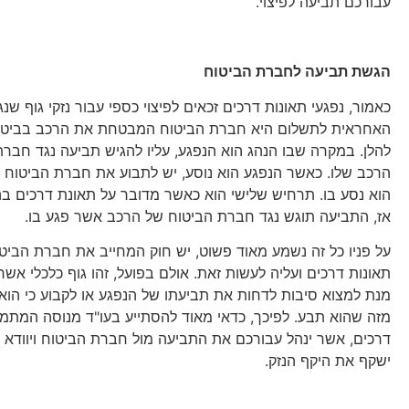
עבורכם תביעה לפיצוי.
הגשת תביעה לחברת הביטוח
כאמור, נפגעי תאונות דרכים זכאים לפיצוי כספי עבור נזקי גוף ש
האחראית לתשלום היא חברת הביטוח המבטחת את הרכב בביטוח
להלן. במקרה שבו הנהג הוא הנפגע, עליו להגיש תביעה נגד חב
הרכב שלו. כאשר הנפגע הוא נוסע, יש לתבוע את חברת הביטו
הוא נסע בו. תרחיש שלישי הוא כאשר מדובר על תאונת דרכים בה 
אז, התביעה תוגש נגד חברת הביטוח של הרכב אשר פגע בו.
על פניו כל זה נשמע מאוד פשוט, יש חוק המחייב את חברת הביטו
תאונות דרכים ועליה לעשות זאת. אולם בפועל, זהו גוף כלכלי אשר
מנת למצוא סיבות לדחות את תביעתו של הנפגע או לקבוע כי הוא זכ
מזה שהוא תבע. לפיכך, כדאי מאוד להסתייע בעו"ד מנוסה המתמחה
דרכים, אשר ינהל עבורכם את התביעה מול חברת הביטוח ויוודא כ
ישקף את היקף הנזק.