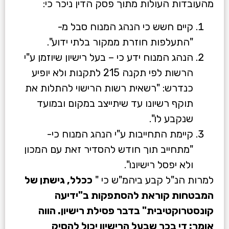
מהעובדות העולות מתוך פסק הדין ניכר כי:
קיים חשש כי הנהג המנוח סבל מ-
"התעלפות חוזרת ממקור בלתי ידוע".
הנהג המנוח ידע כי – בעל רישיון שיוזמן ע"י
הרשות לפי תקנה 215 לתקנות ולא יופיע
כנדרש: "רשאית רשות הרישוי להתלות את
תוקף רשיונו עד שיתייצב במקום ובמועד
שנקבע לו".
קיימת התחייבות ע"י הנהג המנוח כי-
"מתחייב תוך חודש להסדיר זאת עם המכון
ולא יפסל רישיונו".
למרות הנ"ל קבע ביהמ"ש כי "
ככלל, גישתן של
המבטחות קוראת להסתפקות ב"ידיעה
קונסטרוקטיבית" בדבר פסילת רישיון. הווה
אומר: די בכך שבעל הרישיון יכול להסיק