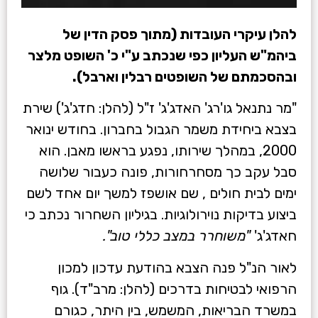
להלן עיקרי העובדות (מתוך פסק הדין של
ביהמ"ש העליון כפי שנכתב ע"י כ' השופט מלצר
ובהסכמתם של השופטים רבלין וארבל).
"מר נתנאל גו'רג' האדג'ג' ז"ל (להלן: חדג'ג') שירת
בצבא ביחידת משמר הגבול בחברון. בחודש ינואר
2000, במהלך שירותו, נפגע בראשו מאבן. הוא
סבל עקב כך מסחרחורות, פונה כעבור שלושה
ימים לבית חולים , שם אושפז למשך יום אחד לשם
ביצוע בדיקות נוירולוגיות. בגיליון השחרור נכתב כי
חאדג'ג'
"משוחרר במצב כללי טוב".
לאור הנ"ל פנה הצבא בהודעת עדכון למכון
הרפואי לבטיחות בדרכים (להלן: מרב"ד). גוף
במשרד הבריאות, המשמש, בין היתר, כגורם