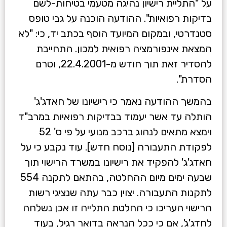
על "התליית רישיון נהיגה מטעמי בטיחות-לשם
בדיקות רפואיות". ההודעה הוכנה על גבי טופס
סטנדרטי, ובמקום המיועד הוסף בכתב יד, כי: "לא
המצאת אינפורמציה רפואית למכון. התחייבת
להסדיר זאת תוך חודש מ-22.4.2001, וטרם
הסדרת".
בהמשך ההודעה נאמר כי רישיונו של חאדג'ג'
הותלה עד אשר יעמוד בבדיקות רפואיות במרב"ד
וימצא מתאים לנהוג ברכב מנועי על פי ס' 52
לפקודת התעבורה [נוסח חדש]. עוד נקבע כי על
חאדג'ג' להפקיד את רישיונו במשרד הרישוי תוך
שבעה ימים מיום ההחלטה, בהתאם לתקנה 554
לתקנות התעבורה. יצוין כבר עתה שנציגי רשות
הרישוי העריכו כי החלטת התלייה זו אכן נשלחה
לחדג'ג', אם כי ככל הנראה בדואר רגיל, בעוד