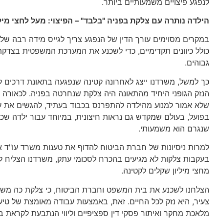
לנפגע פיצויים משמעותיים ביותר.
הילדה נותרה עם צלקת בפניה "בלבד" – הפיצוי: מעל לחצי מיל
במקרים מסוימים עורך הדין של הנפגע צריך לגייס מידה רבה של חד
כולל כיוונים תקדימיים, כדי לשכנע את המערכת המשפטית בצדקתו
גבוהים.
הנזק הגופני היחיד מהתאונה היה צלקת שנחרטה בפניה. לכאורה 
שלא אמור למנוע מהילדה להתפרנס בכבוד בעתיד, להגשים את עצ
בפועל, בעולם שמקדש גם נראות חיצונית, במיוחד עבור ילדה שכל
שנגרם הוא משמעותי.
למרות ניסיונות של חברת הביטוח להדוף את טענות משרד עו"ד אסו
בעקבות צלקות לא מגיעים בהכרח לסכומי עתק, משרדנו הצליח לה
מחצי מיליון שקלים לקטינה.
הצלחנו לשכנע את בית המשפט וחברת הביטוח, כי צלקת כה משמע
צעיר, היא נזק לכל החיים. זאת, באמצעות עבודה מאומצת של טיעו
מלאכת מחקר ואיתור פסקי דין ספציפיים וליווי הנתבעת לקראת ב