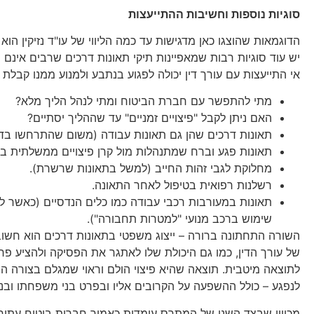
סוגיות נוספות וחשיבות ההתייעצות
הדוגמאות שהוצגו כאן מדגישות עד כמה הליווי של עו"ד נזיקין הוא
יש עוד סוגיות רבות שמאפיינות תיקי תאונות דרכים שרבים אינם 
אי התייעצות עם עורך דין יכולה לפגוע בנתבע ולמנוע ממנו קבלת 
מתי להתפשר עם חברת הביטוח ומתי לנהל הליך מלא?
האם ניתן לקבל "פיצויים זמניים" עד שההליך יסתיים?
תאונות דרכים שהן גם תאונות עבודה (משום שהתרחשו בדר
תאונות פגע וברח שמתנהלות מול קרן פיצויים ממשלתית ב
מחלוקת לגבי זהות החייב (למשל בתאונות שרשרת).
רשלנות רפואית בטיפול לאחר התאונה.
תאונות במעורבות רכבי עבודה כמו כלים הנדסיים (כאשר לא
שימוש ברכב מנועי "למטרות תחבורה").
השורה התחתונה ברורה – ייצוג משפטי בתאונות דרכים הוא חשוב ב
של עורך הדין, כמו גם היכולת שלו לאתגר את הפסיקה ולהציע פרש
לתוצאה מיטבית. תוצאה שהיא פיצוי הולם וראוי שמגלם בצורה הנ
לנפגע – כולל ההשפעה על הקרובים אליו ובפרט בני משפחתו ובני 
מכיוון שבצד השני של המתרס עומדות כאמור חברות ביטוח עתירו