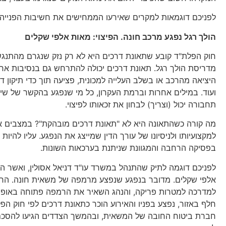
לפניכם דוגמאות למקרים שאירעו הממחישים את חשיבות הפנייה ל
הולך רגל נפגע מרכב חונה. הפיצוי: מאות אלפי שקלים
חוק הפלת"ד קובע שתאונת דרכים היא לא רק נזק שנגרם מהתנגש
מדריסת הולך רגל. תאונת דרכים יכולה להתרחש גם בנסיבות אחר
היציאה מהרכב או בשלב העלייה למכונית, פציעה תוך כדי תיקון 
ועוד. במילים אחרות וברמת העקרון, כל מי שנפגע בהקשר של שי
תחבורה יכול (וצריך) לבחון את זכאותו לפיצוי.
מה קורה כשהתאונה היא לא "תאונת דרכים מובהקת"? במצבים א
למקצועיותו ולניסיונו של עורך הדין שמייצג את הנפגע. עליו להיו
בפסיקה הרחבה והמגוונת שניתנת בערכאות השונות.
לפניכם דוגמה לתיק שהתנהל במשרד עו"ד דניאל אסולין, ואשר ה
אלפי שקלים. מדובר בנפגע שנפצע מרמפה של משאית חונה. הר
למדרכה למטרות פריקה, והנהג השאיר את הרמפה פתוחה באופן 
חלף באזור, נפצע בפניו והאירוע הוכר כתאונת דרכים לפי חוק הפ
חברת ביטוח החובה של המשאית, ובהמשך הצדדים הגיעו להסכ