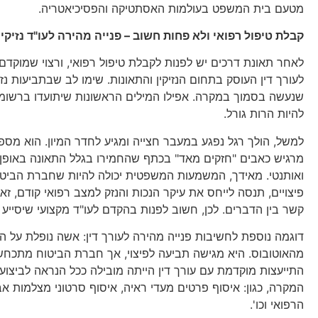
מטעם בית המשפט בעולמות האסתטיקה והפסיכיאטריה.
קבלת טיפול רפואי ולא פחות חשוב – פנייה מהירה לעו"ד נזיקין
לאחר תאונת דרכים יש לפנות לקבלת טיפול רפואי, ורצוי שמוקד
לעורך דין העוסק בתחום הנזיקין והתאונות. שימו לב שבתביעות נז
שנעשה בסמוך במקרה. אפילו המילים הראשונות שיתועדו ברשומה 
להיות הרות גורל.
למשל, הולך רגל נפגע במעבר חצייה ומגיע לחדר המיון. הוא מספ
מרגיש כאבים "חזקים מאד" בכתף שהחמירו בגלל התאונה באופן ני
ואותנטי. מאידך, המשמעות המשפטית יכולה להיות שחברת הבי
פיצויים, תנסה לייחס את עיקר הנכות והנזק למצב רפואי קודם, זא
קשר בין הדברים. לכן, חשוב לפנות בהקדם לעו"ד מקצועי שיסייע וי
דוגמה נוספת לחשיבות פנייה מהירה לעורך דין: אשה נופלת על 
מהאוטובוס. היא מגישה תביעה לפיצוי, אך חברת הביטוח מתכח
התייעצות מוקדמת עם עורך דין הייתה מובילה ככל הנראה לביצוע
המקרה, כגון: איסוף פרטים מעדי ראיה, איסוף סרטוני מצלמות א
הרפואי וכו'.