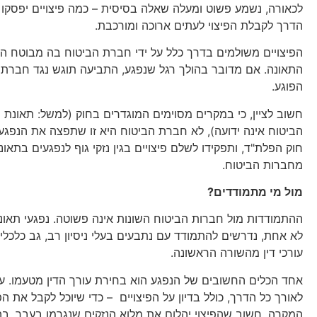
לכאורה, נשמע פשוט ומעלה שאלה בסיסית – כמה פיצויים יפסקו לנ
הדרך לקבלת הפיצוי לעתים ארוכה ומורכבת.
הפיצויים משולמים בדרך כלל על ידי חברת הביטוח בה מבוטח ה
התאונה. אם מדובר בהולך רגל שנפגע, התביעה תוגש נגד חבר
הפוגע.
חשוב לציין, כי במקרים מסוימים המוגדרים בחוק (למשל: תאונת
הביטוח אינה ידועה), לא חברת הביטוח היא זו שתפצה את הנפג
חוק הפלת"ד, ותפקידו לשלם פיצויים בגין נזקי גוף לנפגעים בתאונ
מחברות הביטוח.
מול מי מתמודדים?
ההתמודדות מול חברות הביטוח השונות אינה פשוטה. נפגעי תאונ
לא אחת, נדרשים להתמודד עם נתבעים בעלי ניסיון רב, גב כלכלי א
עורכי דין מהשורה הראשונה.
אחד הכלים החשובים של הנפגע הוא בחירת עורך הדין מטעמו. עור
לאורך כל הדרך, כולל בדיון על הפיצויים – כדי שיוכל לקבל את ה
המקרה. חשוב שהפיצוי יהלום את מלוא הנזקים שנגרמו בעבר, בהו